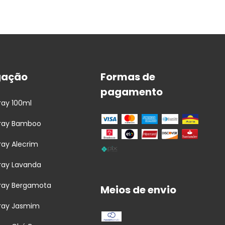
gação
Formas de
pagamento
ay 100ml
ray Bamboo
ay Alecrim
ray Lavanda
ray Bergamota
Meios de envio
ray Jasmim