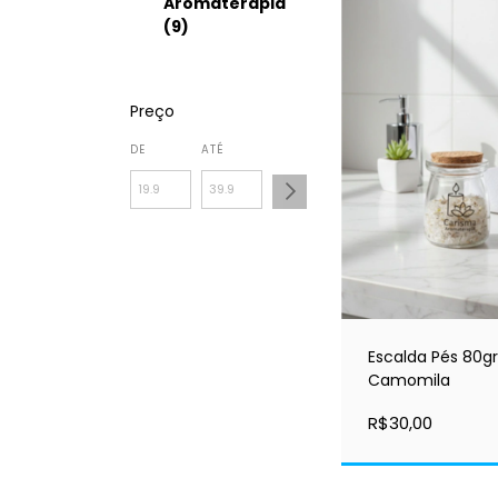
Aromaterapia
(9)
Preço
DE
ATÉ
Escalda Pés 80gr
Camomila
R$30,00