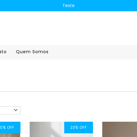
Teste
ato
Quem Somos
0
%
OFF
23
%
OFF