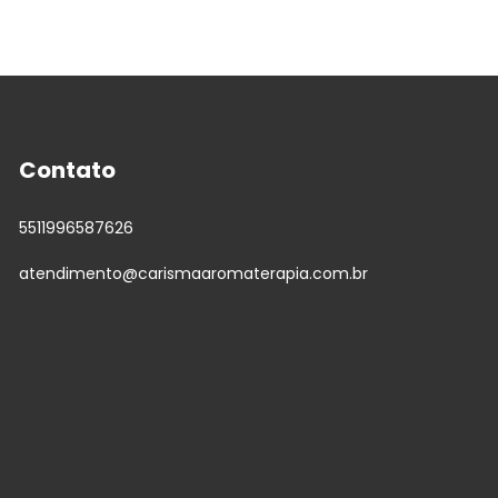
Contato
5511996587626
atendimento@carismaaromaterapia.com.br