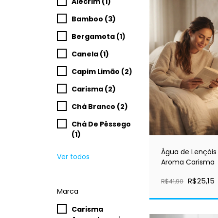
Alecrim (1)
Bamboo (3)
Bergamota (1)
Canela (1)
Capim Limão (2)
Carisma (2)
Chá Branco (2)
Chá De Pêssego
(1)
Água de Lençóis
Ver todos
Aroma Carisma
R$25,15
R$41,90
Marca
Carisma