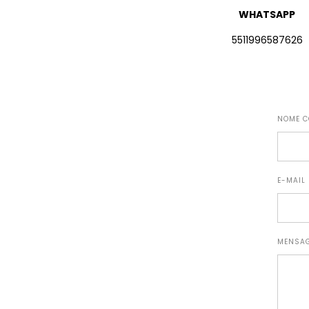
WHATSAPP
5511996587626
NOME C
E-MAIL
MENSA