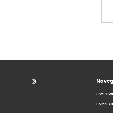
Nave
Home Spr
Home Sp