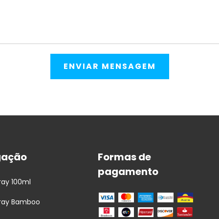
gação
Formas de
pagamento
ay 100ml
ray Bamboo