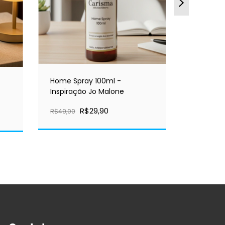
Home Spray 100ml -
Escalda 
Inspiração Jo Malone
R$39,00
R$29,90
R$49,00