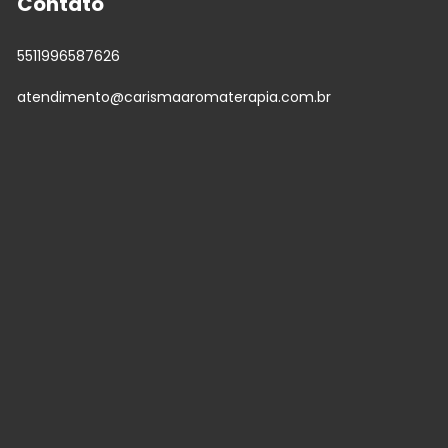
Contato
5511996587626
atendimento@carismaaromaterapia.com.br