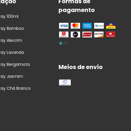
gação
Formas de
pagamento
ay 100ml
ray Bamboo
ay Alecrim
ray Lavanda
ray Bergamota
Meios de envio
ray Jasmim
ay Chá Branco