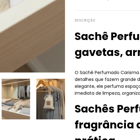
DESCRIÇÃO
Sachê Perf
gavetas, ar
O Sachê Perfumado Carisma 4
detalhes que fazem grande dif
elegante, ele perfuma espaç
imediata de limpeza, organiz
Sachês Per
fragrância 