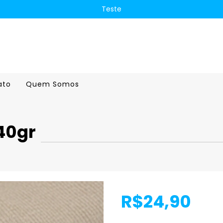
Teste
ato
Quem Somos
40gr
R$24,90