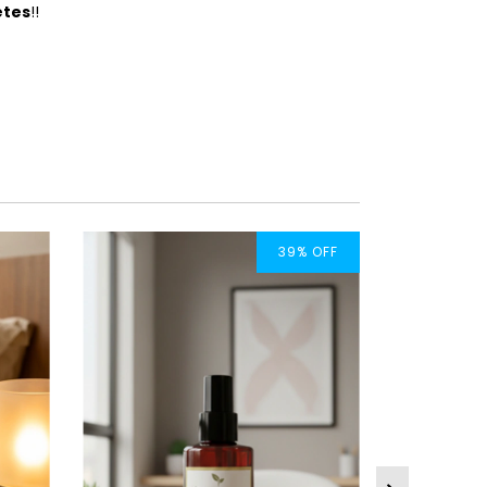
etes
!!
39
%
OFF