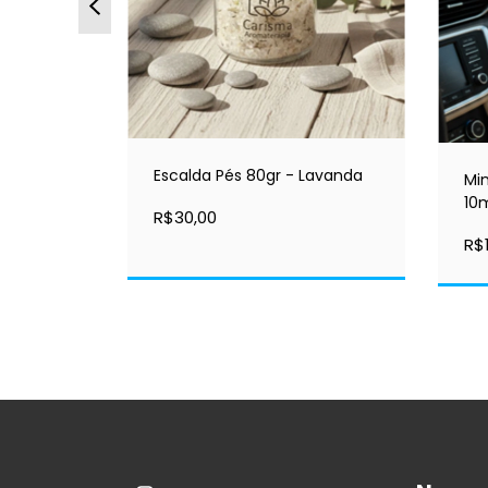
 Camomila
Escalda Pés 80gr - Lavanda
Min
10
R$30,00
R$