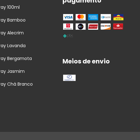
pagamento
ay 100ml
ray Bamboo
ay Alecrim
ray Lavanda
ray Bergamota
Meios de envio
ray Jasmim
ay Chá Branco