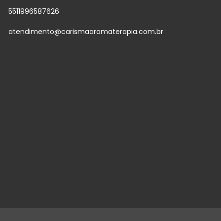
5511996587626
atendimento@carismaaromaterapia.com.br