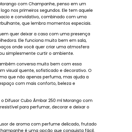
 Morango com Champanhe, penso em um
logo nos primeiros segundos. Ele tem aquele
macio e convidativo, combinado com uma
rbulhante, que lembra momentos especiais.
quem quer deixar a casa com uma presença
lhedora. Ele funciona muito bem em sala,
spaços onde você quer criar uma atmosfera
ou simplesmente curtir o ambiente.
ambém conversa muito bem com essa
um visual quente, sofisticado e decorativo. O
roma que não apenas perfuma, mas ajuda a
espaço com mais conforto, beleza e
is, o Difusor Cubo Âmbar 250 ml Morango com
sistível para perfumar, decorar e deixar o
usor de aroma com perfume delicado, frutado
Champanhe é uma opção que conquista fácil.