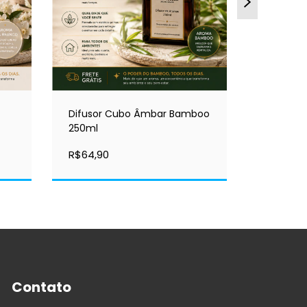
Difusor Cubo Âmbar Bamboo
Difusor
250ml
Bergamo
R$64,90
R$64,90
Contato