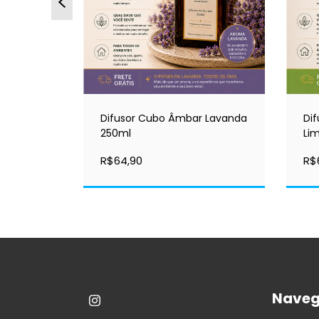
r Jasmim
Difusor Cubo Âmbar Lavanda
Di
250ml
Li
R$64,90
R$
Nave